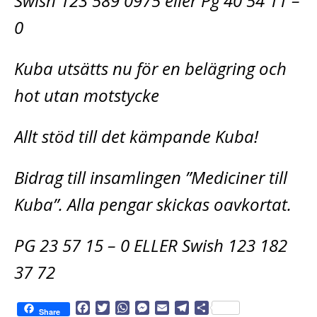
Swish 123 589 0975 eller Pg 40 54 11 –
0
Kuba utsätts nu för en belägring och
hot utan motstycke
Allt stöd till det kämpande Kuba!
Bidrag till insamlingen ”Mediciner till
Kuba”. Alla pengar skickas oavkortat.
PG 23 57 15 – 0 ELLER Swish 123 182
37 72
F
T
W
M
E
T
D
Share