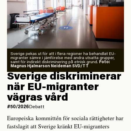
”Fram till i dag”, skriver han.
Årets El Niño kan bli den
starkaste som uppmätts
Zeke Hausfather är chockad igen efter att ha
Sverige pekas ut för att i flera regioner ha behandlat EU-
analyserat hur de olika klimatmodellerna bedömer
migranter sämre i jämförelse med andra utsatta grupper,
samt för indirekt diskriminering på etnisk grund.
Foto:
läget för hur den begynnande El Niño-händelsen ska
Magnus Hjalmarson Neideman SVD/TT
utveckla sig. El Niño är ett återkommande
Sverige diskriminerar
väderfenomen som uppstår när havsvattnet i delar av
när EU-migranter
Stilla havet blir ovanligt varmt. Det påverkar vädret
vägras vård
över stora delar av världen och under
våren
har
forskare allt oftare varnat för att den här El Niñon
#50/2026
Debatt
kommer att bli extrem.
Europeiska kommittén för sociala rättigheter har
fastslagit att Sverige kränkt EU-migranters
Det verkar vara en underdrift, menar nu Zeke