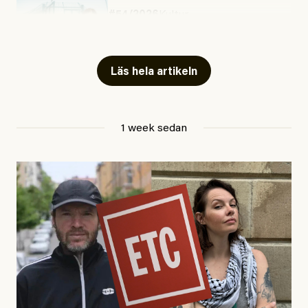
#54/2026
Kultur
Snart skrivs boken ”Barn i
fängelse”
Läs hela artikeln
Jesper Lundby
1 week sedan
Publicerad
29 July, 2026
Uppdaterad
29 July, 2026