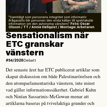
”Samtidigt som personens integritet som informatör
ifrågasätts blir personen den enda källan till spektakulär
information om den autonoma vänstern.”
Foto: Oscar
Olsson / TT / Annie Hellquist / Montage: Arbetaren
Sensationalism när
ETC granskar
vänstern
#54/2026
Debatt
Det senaste året har ETC publicerat artiklar som
skapat diskussion om både Palestinarörelsen och
den utomparlamentariska vänstern, inte minst
vad gäller informationssäkerhet. Gabriel Kuhn
och Ninïan Sassarinis-McGowan menar att
artiklarna baseras på tvivelaktiga grunder och