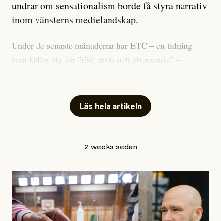
undrar om sensationalism borde få styra narrativ
inom vänsterns medielandskap.
Under de senaste månaderna har ETC – en tidning
som kallar sig för ”röd, grön och oberoende” –
publicerat två artiklar som vi gärna vill kommentera.
Artiklarna väcker flera frågor: Vem är det som ETC
skriver för? Vad betyder det att vara en ”röd, grön och
Läs hela artikeln
oberoende” tidning? Och vad är egentligen bra
journalistik?
2 weeks sedan
Den första artikeln publicerades den 10 mars 2026.
Titeln är
”Mystiska mannen förföljde ministern –
utpekas som israelisk infiltratör”
. Enligt ingressen
handlar artikeln om en person vars ”bakgrund skapar
splittring och oro i rörelsen”. Problemet är att artikeln