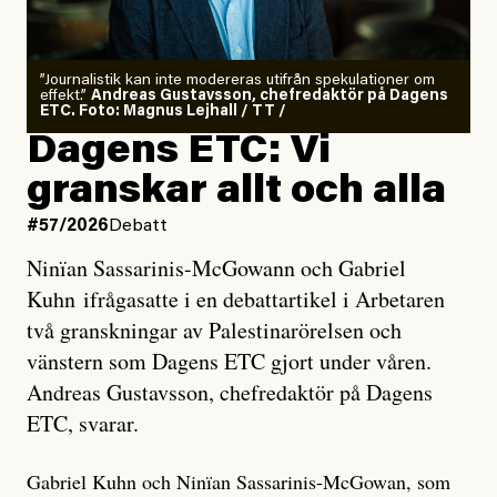
”Journalistik kan inte modereras utifrån spekulationer om
effekt.”
Andreas Gustavsson, chefredaktör på Dagens
ETC. Foto: Magnus Lejhall / TT /
Dagens ETC: Vi
granskar allt och alla
#57/2026
Debatt
Ninïan Sassarinis-McGowann och Gabriel
Kuhn ifrågasatte i en debattartikel i Arbetaren
två granskningar av Palestinarörelsen och
vänstern som Dagens ETC gjort under våren.
Andreas Gustavsson, chefredaktör på Dagens
ETC, svarar.
Gabriel Kuhn och Ninïan Sassarinis-McGowan, som