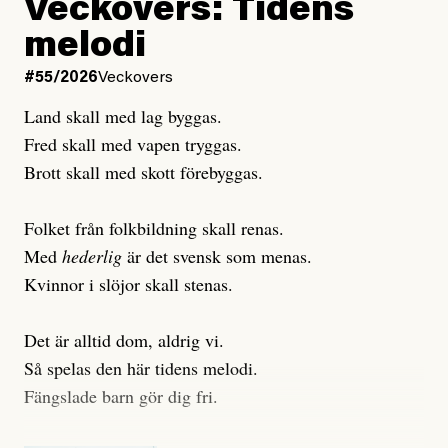
Veckovers: Tidens
Publicerad
3 August, 2026
Publicerad
6 August, 2026
melodi
Uppdaterad
3 August, 2026
Uppdaterad
7 August, 2026
#55/2026
Veckovers
Land skall med lag byggas.
Fred skall med vapen tryggas.
Brott skall med skott förebyggas.
Folket från folkbildning skall renas.
Med
hederlig
är det svensk som menas.
Kvinnor i slöjor skall stenas.
Det är alltid dom, aldrig vi.
Så spelas den här tidens melodi.
Fängslade barn gör dig fri.