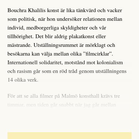
Bouchra Khalilis konst är lika tänkvärd och vacker
som politisk, när hon undersöker relationen mellan
individ, medborgerliga skyldigheter och vår
tillhörighet. Det blir aldrig plakatkonst eller
mästrande. Utställningsrummet är mörklagt och
besökarna kan välja mellan olika ”filmcirklar”.
Internationell solidaritet, motstånd mot kolonialism
och rasism går som en röd tråd genom utställningens
14 olika verk.
För att se alla filmer på Malmö konsthall krävs tre
timmar, men tiden går snabbt när jag går mellan
verken.