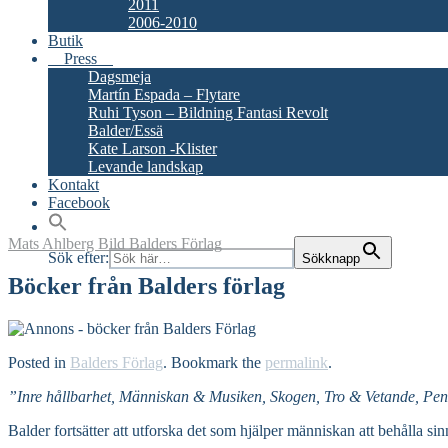
2011
2006-2010
Butik
Press
Dagsmeja
Martín Espada – Flytare
Ruhi Tyson – Bildning Fantasi Revolt
Balder/Essä
Kate Larson -Klister
Levande landskap
Kontakt
Facebook
Mats Ahlberg
Bild
Balders Förlag
Sök efter:
Sökknapp
Böcker från Balders förlag
Posted in
Balders Förlag
. Bookmark the
permalink
.
”Inre hållbarhet, Människan & Musiken, Skogen, Tro & Vetande, Pen
Balder fortsätter att utforska det som hjälper människan att behålla sin