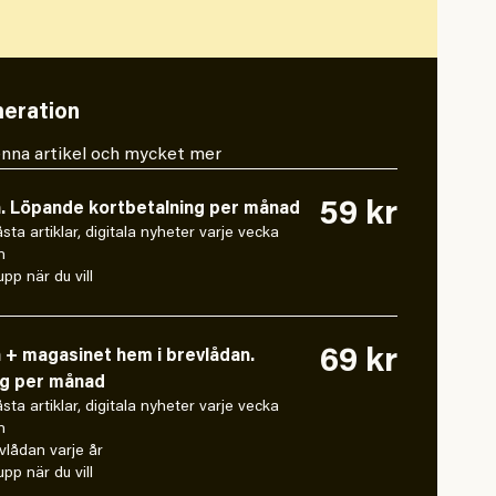
eration
 denna artikel och mycket mer
59 kr
n. Löpande kortbetalning per månad
låsta artiklar, digitala nyheter varje vecka
n
pp när du vill
69 kr
n + magasinet hem i brevlådan.
ng per månad
låsta artiklar, digitala nyheter varje vecka
n
vlådan varje år
pp när du vill