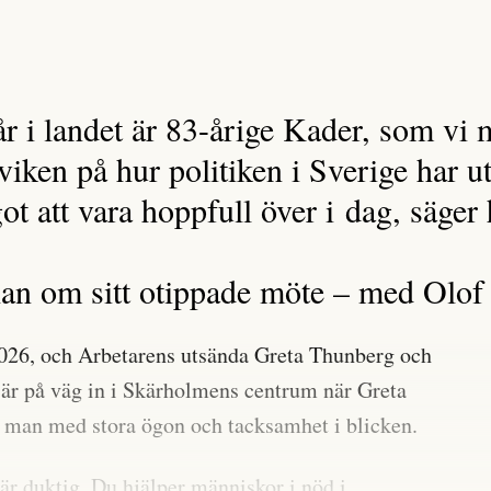
r i landet är 83-årige Kader, som vi 
iken på hur politiken i Sverige har ut
ågot att vara hoppfull över i dag, säge
han om sitt otippade möte – med Olo
 2026, och Arbetarens utsända Greta Thunberg och
är på väg in i Skärholmens centrum när Greta
e man med stora ögon och tacksamhet i blicken.
är duktig. Du hjälper människor i nöd i