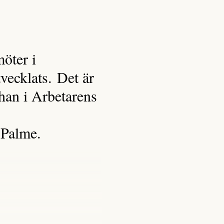
möter i
vecklats. Det är
r han i Arbetarens
f Palme.