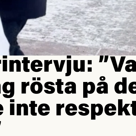
rintervju: ”V
ag rösta på 
 inte respek
”