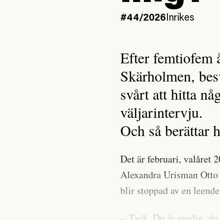
#44/2026
Inrikes
Efter femtiofem å
Skärholmen, besv
svårt att hitta n
väljarintervju.
Och så berättar 
Det är februari, valåret
Alexandra Urisman Otto 
blir stoppad av en leend
– Tack. Du är modig, du 