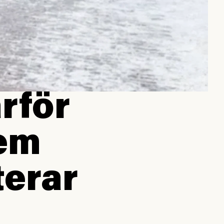
arför
dem
terar