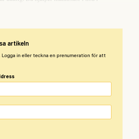
dig och tänkt mycket på dig, säger han.
sa artikeln
l. Logga in eller teckna en prenumeration för att
ddress