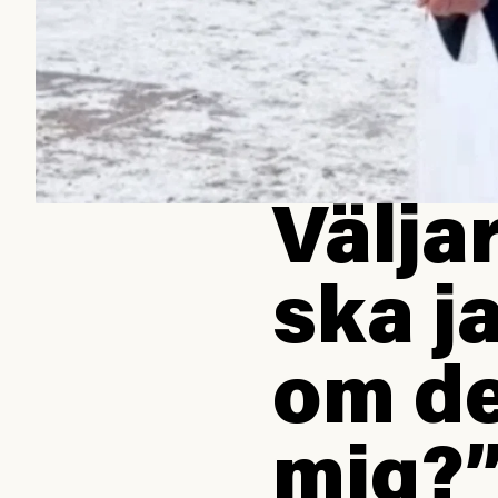
Välja
ska j
om de
mig?