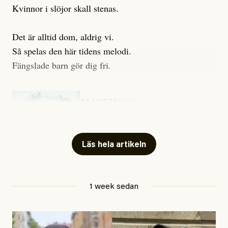
Kvinnor i slöjor skall stenas.
Det är alltid dom, aldrig vi.
Så spelas den här tidens melodi.
Fängslade barn gör dig fri.
#54/2026
Kultur
Snart skrivs boken ”Barn i
fängelse”
Läs hela artikeln
Jesper Lundby
1 week sedan
Publicerad
29 July, 2026
Uppdaterad
29 July, 2026