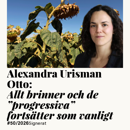
Jesper Lundby: ”Livet i sig
är ganska politiskt”
Jonas Lundström
Publicerad
24 July, 2026
Jesper Lundby
Publicerad
15 July, 2026
Uppdaterad
15 July, 2026
Alexandra Urisman
Otto:
Allt brinner och de
”progressiva”
fortsätter som vanligt
#50/2026
Signerat