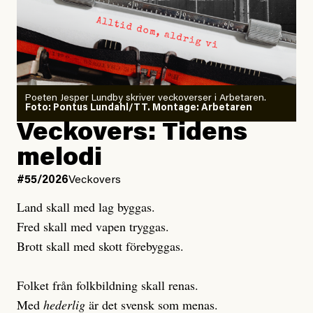
Dödsolyckorna har slutat
#54/2026
Debatt
minska
Sensationalism när ETC
granskar vänstern
Poeten Jesper Lundby skriver veckoverser i Arbetaren.
Joel Kellgren
Foto: Pontus Lundahl/TT. Montage: Arbetaren
Debattartikel i Arbetaren
Veckovers: Tidens
Publicerad
3 August, 2026
Publicerad
6 August, 2026
melodi
Uppdaterad
3 August, 2026
Uppdaterad
6 August, 2026
#55/2026
Veckovers
Land skall med lag byggas.
Fred skall med vapen tryggas.
Brott skall med skott förebyggas.
Folket från folkbildning skall renas.
Med
hederlig
är det svensk som menas.