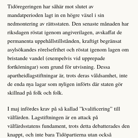
Tidöregeringen har såhär mot slutet av
mandatperioden lagt in en högre växel i sin
nedmontering av rättsstaten. Den senaste månaden har
riksdagen röstat igenom angiverilagen, avskaffat de
permanenta uppehållstillstånden, kraftigt begränsat
asylsökandes rörelsefrihet och röstat igenom lagen om
bristande vandel (exempelvis vid upprepade
fortkörningar) som grund för utvisning. Dessa
apartheidlagstiftningar är, trots deras våldsamhet, inte
de enda nya lagar som nyligen införts där staten gör
skillnad på folk och folk.
I maj infördes krav på så kallad ”kvalificering” till
välfärden. Lagstiftningen är en attack på
välfärdsstatens fundament, trots detta debatterades den
knappt, och inte bara Tidöpartierna utan också