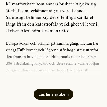
Klimatforskare som annars brukar uttrycka sig
återhållsamt erkänner sig nu vara i chock.
Samtidigt befinner sig det offentliga samtalet
långt ifrån den katastrofala verklighet vi lever i,
skriver Alexandra Urisman Otto.
Europa kokar och brinner på samma gång. Hettan har
stängt Eiffeltornet
och lågorna står höga strax utanför
den franska huvudstaden. Hundratals människor har
dött i drunkningsolyckor och den senaste värmeböljan
(vi går redan in i sommarens tredje) kopplas till
tiotusentals för tidiga
dödsfall
.
Har du också panik i hettan? Känns det som en
mardröm? Bra, allt annat vore fullständigt orimligt.
Läs hela artikeln