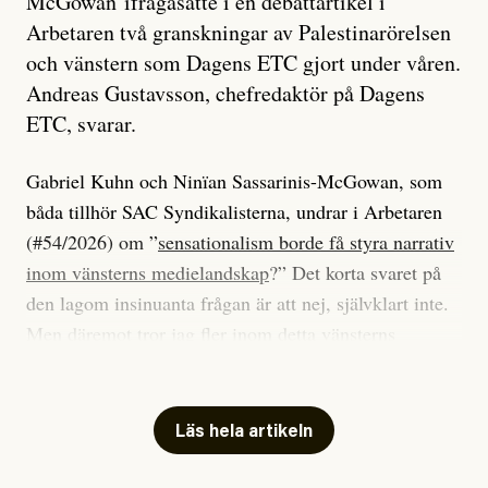
McGowan ifrågasatte i en debattartikel i
Arbetaren två granskningar av Palestinarörelsen
och vänstern som Dagens ETC gjort under våren.
Andreas Gustavsson, chefredaktör på Dagens
ETC, svarar.
Gabriel Kuhn och Ninïan Sassarinis-McGowan, som
båda tillhör SAC Syndikalisterna, undrar i Arbetaren
(#54/2026) om ”
sensationalism borde få styra narrativ
inom vänsterns medielandskap
?” Det korta svaret på
den lagom insinuanta frågan är att nej, självklart inte.
Men däremot tror jag fler inom detta vänsterns
medielandskap skulle må bra av en sund populism, i
betydelsen att göra avslöjande och undersökande
journalistik som vänder sig till många snarare än att
Läs hela artikeln
jaga inbördes beundran. Det har i alla fall fungerat för
Dagens ETC.