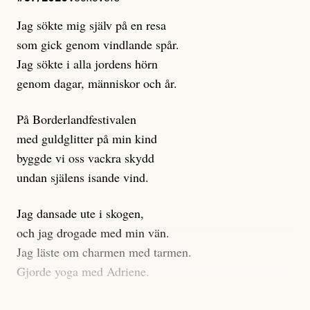
istället prioritera ”sensationalism och klickbete”. Nej,
Jag sökte mig själv på en resa
klickbete är inte intressant för Dagens ETC.
som gick genom vindlande spår.
Journalistiken är låst. En klatschig men korrekt rubrik
Jag sökte i alla jordens hörn
gör förhoppningsvis att en nyfiken beställer
genom dagar, människor och år.
prenumeration, men den avslutas sekunder senare om
inte journalistiken levererar substans. Självklart bygger
På Borderlandfestivalen
dessa granskningar på olika källor, alltifrån domar till
med guldglitter på min kind
en mängd intervjupersoner, inklusive generös
byggde vi oss vackra skydd
möjlighet att bemöta för såväl personen vars motiv att
undan själens isande vind.
engagera sig i Palestinarörelsen ifrågasätts som de
grupper där Säpo-resursen samlade in uppgifter.
Jag dansade ute i skogen,
Researchen är grundlig.
och jag drogade med min vän.
Jag läste om charmen med tarmen.
Möjligen är det egentligen inte journalistikens metod
Gjorde yoga med Adriene.
som stör?
Jag gick till psykologen