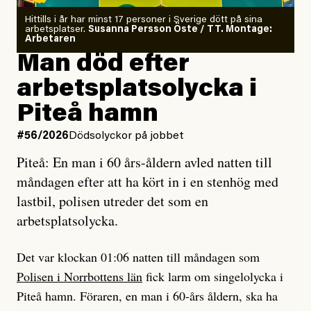
Kuhn och Sassarinis-McGowan radar upp.
Om läkaren säger vaccinera dig
Hittills i år har minst 17 personer i Sverige dött på sina
arbetsplatser.
Susanna Persson Öste / TT. Montage:
så säger jag tvärtemot.
Vem är det som Dagens ETC skriver för?
Arbetaren
Man död efter
Jag lärde mig renovera
Vad betyder det att vara en röd, grön och oberoende
arbetsplatsolycka i
enligt uråldrig metod
tidning?
och lade min sista ungdom
Piteå hamn
på att laga en gammal bod.
Vad är bra journalistik?
#56/2026
Dödsolyckor på jobbet
Piteå: En man i 60 års-åldern avled natten till
Jag sökte ljuset och meningen,
Ett försök till korta svar som jag hoppas kan förtydliga
måndagen efter att ha kört in i en stenhög med
efter det som var rent, rätt och sant,
för Kuhn och Sassarinis-McGowan och andra hur jag
lastbil, polisen utreder det som en
och aldrig såg jag det klarare än
som chefredaktör ser på Dagens ETC:s uppdrag och
arbetsplatsolycka.
när jag ombord på bussen hjälpte en tant.
roll.
Det var klockan 01:06 natten till måndagen som
Vi skriver för våra läsare som vill bli informerade,
Polisen i Norrbottens län
fick larm om singelolycka i
#23/2026
Intervjun
överraskade, bekräftade, utmanade – och som kräver
Jesper Lundby: ”Livet i sig
Piteå hamn. Föraren, en man i 60-års åldern, ska ha
att vi granskar allt och alla.
är ganska politiskt”