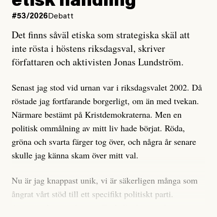
etisk handling
oro inom rörelsen.
#53/2026
Debatt
Artikeln undersöker inte, som ETC påstår, ”vad som
Det finns såväl etiska som strategiska skäl att
är sant, vad som är rykten”, utan den bidrar bara till
inte rösta i höstens riksdagsval, skriver
ännu mer ryktesspridning. Det finns inte ett enda bevis
författaren och aktivisten Jonas Lundström.
på eller ens ett övertygande argument för att den
misstänkta personen är en infiltratör. Det som läsaren
Senast jag stod vid urnan var i riksdagsvalet 2002. Då
får veta är att personen har ändrat sina politiska åsikter
röstade jag fortfarande borgerligt, om än med tvekan.
under åren, att den har raderat tidigare innehåll på sina
Närmare bestämt på Kristdemokraterna. Men en
sociala medier, att artikelns författare inte förstår sig
politisk ommålning av mitt liv hade börjat. Röda,
på personens ekonomi och att det tydligen finns
gröna och svarta färger tog över, och några år senare
anonyma röster inom rörelsen som säger saker som
skulle jag känna skam över mitt val.
”Om du frågar mig så är han en infiltratör”. Det kan
anses vara anledningar att titta närmare på personen,
Nu är jag knappast unik, vi är säkerligen många som
men ingenting av detta är tillräckligt för att hänga ut
ångrat vårt stöd till ett specifikt politiskt parti.
den. Personen nämns visserligen inte vid namn i
Avsevärt färre är de som fått kalla fötter inför