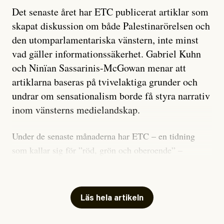
Det senaste året har ETC publicerat artiklar som
skapat diskussion om både Palestinarörelsen och
den utomparlamentariska vänstern, inte minst
vad gäller informationssäkerhet. Gabriel Kuhn
och Ninïan Sassarinis-McGowan menar att
artiklarna baseras på tvivelaktiga grunder och
undrar om sensationalism borde få styra narrativ
inom vänsterns medielandskap.
Under de senaste månaderna har ETC – en tidning
som kallar sig för ”röd, grön och oberoende” –
publicerat två artiklar som vi gärna vill kommentera.
Artiklarna väcker flera frågor: Vem är det som ETC
skriver för? Vad betyder det att vara en ”röd, grön och
Läs hela artikeln
oberoende” tidning? Och vad är egentligen bra
journalistik?