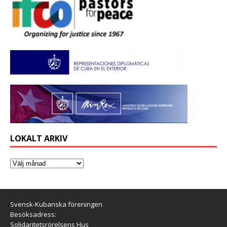
LOKALT ARKIV
Svensk-Kubanska föreningen
Besöksadress:
Solidaritetsrörelsens Hus