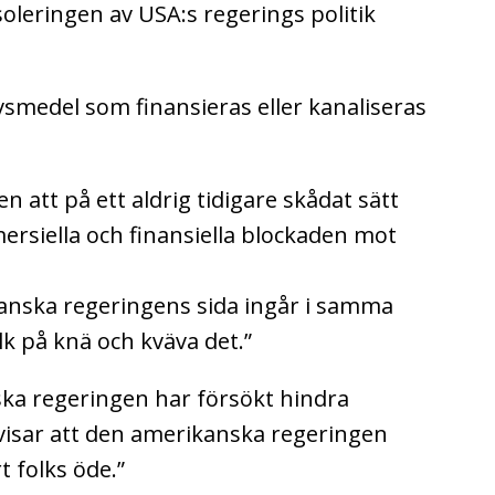
isoleringen av USA:s regerings politik
livsmedel som finansieras eller kanaliseras
n att på ett aldrig tidigare skådat sätt
siella och finansiella blockaden mot
anska regeringens sida ingår i samma
olk på knä och kväva det.”
ka regeringen har försökt hindra
isar att den amerikanska regeringen
t folks öde.”