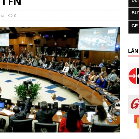
 i FN
BL
BU
uba
0
GE
LÄN