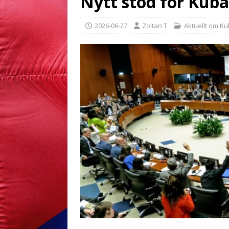
Nytt stöd för Kuba
2026-06-27
Zoltan T
Aktuellt om K