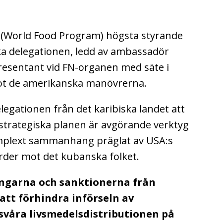
s (World Food Program) högsta styrande
a delegationen, ledd av ambassadör
presentant vid FN-organen med säte i
ot de amerikanska manövrerna.
legationen från det karibiska landet att
trategiska planen är avgörande verktyg
komplext sammanhang präglat av USA:s
rder mot det kubanska folket.
ngarna och sanktionerna från
att förhindra införseln av
svåra livsmedelsdistributionen på