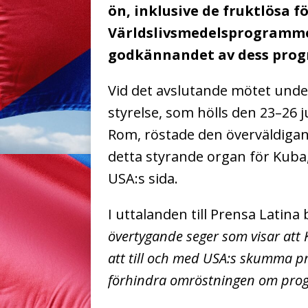
ön, inklusive de fruktlösa f
Världslivsmedelsprogrammet
godkännandet av dess progr
Vid det avslutande mötet unde
styrelse, som hölls den 23–26 
Rom, röstade den överväldigan
detta styrande organ för Kuba
USA:s sida.
I uttalanden till Prensa Latina
övertygande seger som visar att
att till och med USA:s skumma p
förhindra omröstningen om prog