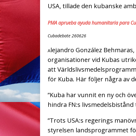
USA, tillade den kubanske am
PMA aprueba ayuda humanitaria para Cuba
Cubadebate 260626
lejandro González Behmaras, c
A
organisationer vid Kubas utrik
att Världslivsmedelsprogramm
för Kuba. Här följer några av d
”Kuba har vunnit en ny och öv
hindra FN:s livsmedelsbistånd ti
”Trots USA:s regerings manöv
styrelsen landsprogrammet för