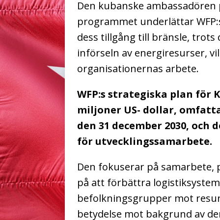
Den kubanske ambassadören 
programmet underlättar WFP:s 
dess tillgång till bränsle, trot
införseln av energiresurser, vi
organisationernas arbete.
WFP:s strategiska plan för 
miljoner US- dollar, omfattar
den 31 december 2030, och d
för utvecklingssamarbete.
Den fokuserar på samarbete, p
på att förbättra logistiksyste
befolkningsgrupper mot resur
betydelse mot bakgrund av de