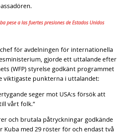
bassadören.
 pese a las fuertes presiones de Estados Unidos
hef för avdelningen för internationella
esministerium, gjorde ett uttalande efter
ets (WFP) styrelse godkänt programmet
e viktigaste punkterna i uttalandet:
ertygande seger mot USA:s försök att
ll vårt folk.”
rer och brutala påtryckningar godkände
 Kuba med 29 röster för och endast två