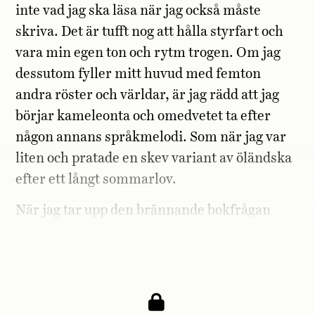
inte vad jag ska läsa när jag också måste
skriva. Det är tufft nog att hålla styrfart och
vara min egen ton och rytm trogen. Om jag
dessutom fyller mitt huvud med femton
andra röster och världar, är jag rädd att jag
börjar kameleonta och omedvetet ta efter
någon annans språkmelodi. Som när jag var
liten och pratade en skev variant av öländska
efter ett långt sommarlov.
När jag tar upp den brännande bokfrågan
med min man tycker han inte att problemet
är särskilt stort.