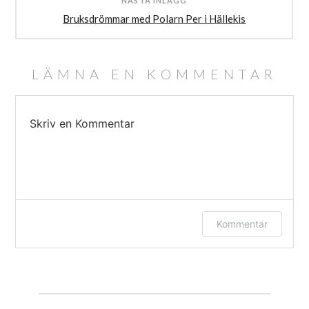
NÄSTA INLÄGG
Bruksdrömmar med Polarn Per i Hällekis
LÄMNA EN KOMMENTAR
Skriv en Kommentar
Logga in eller ange ditt namn och e-post
Kommentar
för att lämna en kommentar.