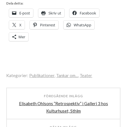
Dela detta:
E-post
Skriv ut
Facebook
X
Pinterest
WhatsApp
Mer
Kategorier:
Publikationer
,
Tankar om...
,
Teater
Etiketter:
Esplanadteatern
,
FÖREGÅENDE INLÄGG
Lidköping
,
Elisabeth Ohlsons ”Retrospektiv” i Galleri 3 hos
Närebo
Kulturhuset, Sthlm