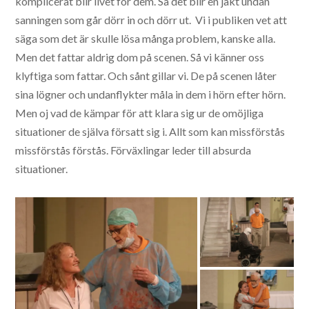
komplicerat blir livet för dem. Så det blir en jakt undan
sanningen som går dörr in och dörr ut. Vi i publiken vet att
säga som det är skulle lösa många problem, kanske alla.
Men det fattar aldrig dom på scenen. Så vi känner oss
klyftiga som fattar. Och sånt gillar vi. De på scenen låter
sina lögner och undanflykter måla in dem i hörn efter hörn.
Men oj vad de kämpar för att klara sig ur de omöjliga
situationer de själva försatt sig i. Allt som kan missförstås
missförstås förstås. Förväxlingar leder till absurda
situationer.