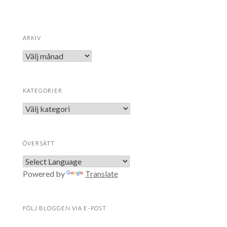
ARKIV
E-posta mig nya inlägg
KATEGORIER
Omedelbart
En gång om dagen
E-posta mig nya kommentarer
En gång i veckan
Spara mitt namn, min e-postadress och
ÖVERSÄTT
webbplats i denna webbläsare till nästa
gång jag skriver en kommentar.
Powered by
Translate
FÖLJ BLOGGEN VIA E-POST