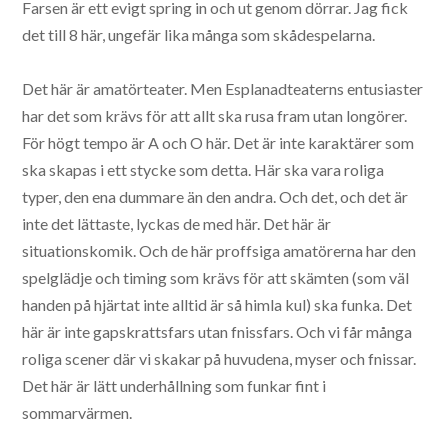
Farsen är ett evigt spring in och ut genom dörrar. Jag fick
det till 8 här, ungefär lika många som skådespelarna.
Det här är amatörteater. Men Esplanadteaterns entusiaster
har det som krävs för att allt ska rusa fram utan longörer.
För högt tempo är A och O här. Det är inte karaktärer som
ska skapas i ett stycke som detta. Här ska vara roliga
typer, den ena dummare än den andra. Och det, och det är
inte det lättaste, lyckas de med här. Det här är
situationskomik. Och de här proffsiga amatörerna har den
spelglädje och timing som krävs för att skämten (som väl
handen på hjärtat inte alltid är så himla kul) ska funka. Det
här är inte gapskrattsfars utan fnissfars. Och vi får många
roliga scener där vi skakar på huvudena, myser och fnissar.
Det här är lätt underhållning som funkar fint i
sommarvärmen.