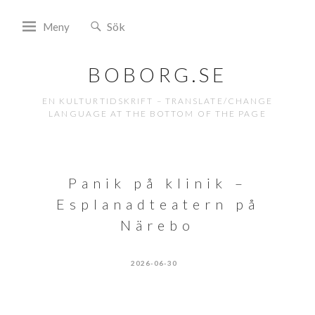
Meny
BOBORG.SE
EN KULTURTIDSKRIFT – TRANSLATE/CHANGE
LANGUAGE AT THE BOTTOM OF THE PAGE
Panik på klinik –
Esplanadteatern på
Närebo
2026-06-30
ADMIN