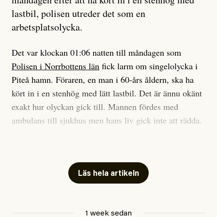
efter det som var rent, rätt och sant,
lastbil, polisen utreder det som en
och aldrig såg jag det klarare än
arbetsplatsolycka.
när jag ombord på bussen hjälpte en tant.
Det var klockan 01:06 natten till måndagen som
Polisen i Norrbottens län
fick larm om singelolycka i
#23/2026
Intervjun
Jesper Lundby: ”Livet i sig
Piteå hamn. Föraren, en man i 60-års åldern, ska ha
är ganska politiskt”
kört in i en stenhög med lätt lastbil. Det är ännu okänt
exakt hur olyckan gick till. Mannen fördes med
ambulans till sjukhus men hans liv gick inte att rädda.
Jesper Lundby
– Vi utreder det som en arbetsplatsolycka och har
Publicerad
5 August, 2026
samlat in kameraövervakning och hållit förhör på
platsen, säger Elis Brännström, RLC-befäl på polisens
Läs hela artikeln
ledningscentral till
svt Norrbotten
.
Anhöriga är underrättade.
1 week sedan