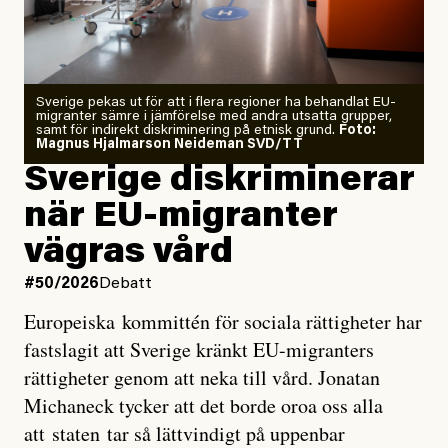
Årets El Niño kan bli den
starkaste som uppmätts
Zeke Hausfather är chockad igen efter att ha
Sverige pekas ut för att i flera regioner ha behandlat EU-
analyserat hur de olika klimatmodellerna bedömer
migranter sämre i jämförelse med andra utsatta grupper,
samt för indirekt diskriminering på etnisk grund.
Foto:
läget för hur den begynnande El Niño-händelsen ska
Magnus Hjalmarson Neideman SVD/TT
utveckla sig. El Niño är ett återkommande
Sverige diskriminerar
väderfenomen som uppstår när havsvattnet i delar av
när EU-migranter
Stilla havet blir ovanligt varmt. Det påverkar vädret
vägras vård
över stora delar av världen och under
våren
har
forskare allt oftare varnat för att den här El Niñon
#50/2026
Debatt
kommer att bli extrem.
Europeiska kommittén för sociala rättigheter har
fastslagit att Sverige kränkt EU-migranters
Det verkar vara en underdrift, menar nu Zeke
rättigheter genom att neka till vård. Jonatan
Hausfather.
Michaneck tycker att det borde oroa oss alla
att staten tar så lättvindigt på uppenbar
”Det ser ut som att årets El Niño inte bara med stor