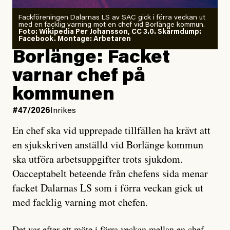
Fackföreningen Dalarnas LS av SAC gick i förra veckan ut
med en facklig varning mot en chef vid Borlänge kommun.
Foto: Wikipedia Per Johansson, CC 3.0. Skärmdump:
Facebook. Montage: Arbetaren
Borlänge: Facket
varnar chef på
kommunen
#47/2026
Inrikes
En chef ska vid upprepade tillfällen ha krävt att
en sjukskriven anställd vid Borlänge kommun
ska utföra arbetsuppgifter trots sjukdom.
Oacceptabelt beteende från chefens sida menar
facket Dalarnas LS som i förra veckan gick ut
med facklig varning mot chefen.
Det var efter ett möte i förra veckan mellan en chef