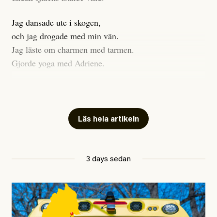
Jag dansade ute i skogen,
och jag drogade med min vän.
Jag läste om charmen med tarmen.
Gjorde yoga med Adriene.
Jag gick till psykologen
för en ADHD-utredning.
Jag gick djupt ner i mitt trauma.
Läs hela artikeln
Undersökte min anknytning
Att vara ekonomiskt beroende
3 days sedan
ville jag gärna sluta
så jag investerade allt jag ägde
i en kryptovaluta.