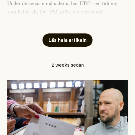
Under de senaste månaderna har ETC – en tidning
som kallar sig för ”röd, grön och oberoende” –
publicerat två artiklar som vi gärna vill kommentera.
Artiklarna väcker flera frågor: Vem är det som ETC
skriver för? Vad betyder det att vara en ”röd, grön och
Läs hela artikeln
oberoende” tidning? Och vad är egentligen bra
journalistik?
2 weeks sedan
Den första artikeln publicerades den 10 mars 2026.
Titeln är
”Mystiska mannen förföljde ministern –
utpekas som israelisk infiltratör”
. Enligt ingressen
handlar artikeln om en person vars ”bakgrund skapar
splittring och oro i rörelsen”. Problemet är att artikeln
skapar betydligt mer oro i palestinarörelsen – och den
oberoende vänstern – än den porträtterade personen
eller dess bakgrund.