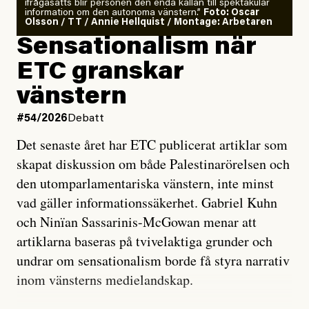
ifrågasätts blir personen den enda källan till spektakulär
information om den autonoma vänstern.”
Foto: Oscar
Olsson / TT / Annie Hellquist / Montage: Arbetaren
Sensationalism när
ETC granskar
vänstern
#54/2026
Debatt
Det senaste året har ETC publicerat artiklar som
skapat diskussion om både Palestinarörelsen och
den utomparlamentariska vänstern, inte minst
vad gäller informationssäkerhet. Gabriel Kuhn
och Ninïan Sassarinis-McGowan menar att
artiklarna baseras på tvivelaktiga grunder och
undrar om sensationalism borde få styra narrativ
inom vänsterns medielandskap.