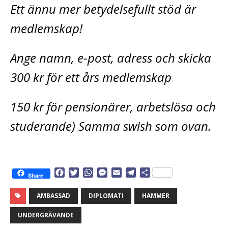
Ett ännu mer betydelsefullt stöd är
medlemskap!
Ange namn, e-post, adress och skicka
300 kr för ett års medlemskap
150 kr för pensionärer, arbetslösa och
studerande) Samma swish som ovan.
F
T
W
M
E
T
D
Share
a
w
h
e
m
e
e
c
i
a
s
a
l
l
AMBASSAD
DIPLOMATI
HAMMER
e
t
t
s
i
e
a
b
t
s
e
l
g
UNDERGRÄVANDE
o
e
A
n
r