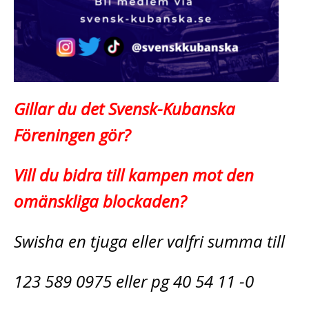
Gillar du det Svensk-Kubanska
Föreningen gör?
Vill du bidra till kampen mot den
omänskliga blockaden?
Swisha en tjuga eller valfri summa till
123 589 0975 eller pg 40 54 11 -0