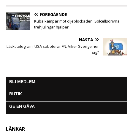
o
r
p
g
a
k
p
e
m
FÖREGÅENDE
r
Kuba kämpar mot oljeblockaden. Solcellsdrivna
trehjulingar hjälper.
NÄSTA
Läckt telegram: USA saboterar FN. Viker Sverige ner
sig?
BLI MEDLEM
BUTIK
GE EN GÅVA
LÄNKAR