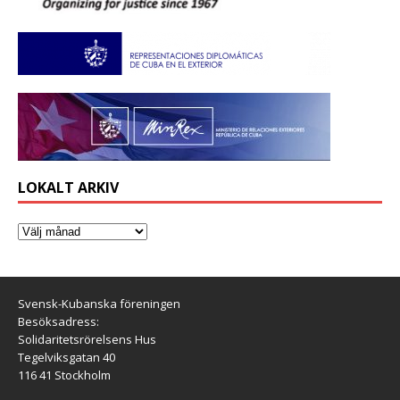
LOKALT ARKIV
Svensk-Kubanska föreningen
Besöksadress:
Solidaritetsrörelsens Hus
Tegelviksgatan 40
116 41 Stockholm