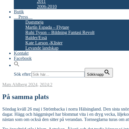
2011
2006-2010
Butik
Press
Dagsmeja
Martín Espada – Flytare
Ruhi Tyson – Bildning Fantasi Revolt
Balder/Essä
Kate Larson -Klister
Levande landskap
Kontakt
Facebook
Sök efter:
Sökknapp
Mats Ahlberg
2024
,
2024:2
På samma plats
Söndag kväll 26 maj i Strömbacka i norra Hälsingland. Den sista snön f
dagar. Hägg och häggmispel har blommat vita i en dryg vecka, liljekon
nästan som om också den sitter på verandan. Tornseglarna turas om a