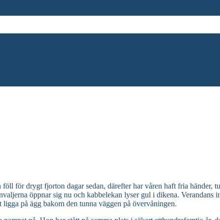
öll för drygt fjorton dagar sedan, därefter har våren haft fria händer,
valjerna öppnar sig nu och kabbelekan lyser gul i dikena. Verandans inn
tt ligga på ägg bakom den tunna väggen på övervåningen.