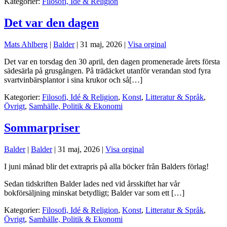
Kategorier:
Filosofi, Idé & Religion
Det var den dagen
Mats Ahlberg
|
Balder
|
31 maj, 2026
|
Visa orginal
Det var en torsdag den 30 april, den dagen promenerade årets första
sädesärla på grusgången. På trädäcket utanför verandan stod fyra
svartvinbärsplantor i sina krukor och så[…]
Kategorier:
Filosofi, Idé & Religion
,
Konst
,
Litteratur & Språk
,
Övrigt
,
Samhälle, Politik & Ekonomi
Sommarpriser
Balder
|
Balder
|
31 maj, 2026
|
Visa orginal
I juni månad blir det extrapris på alla böcker från Balders förlag!
Sedan tidskriften Balder lades ned vid årsskiftet har vår
bokförsäljning minskat betydligt; Balder var som ett […]
Kategorier:
Filosofi, Idé & Religion
,
Konst
,
Litteratur & Språk
,
Övrigt
,
Samhälle, Politik & Ekonomi