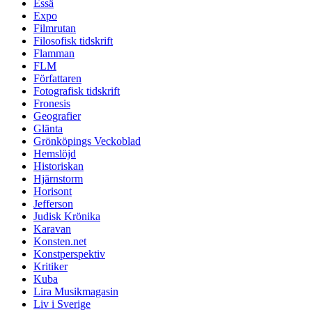
Essä
Expo
Filmrutan
Filosofisk tidskrift
Flamman
FLM
Författaren
Fotografisk tidskrift
Fronesis
Geografier
Glänta
Grönköpings Veckoblad
Hemslöjd
Historiskan
Hjärnstorm
Horisont
Jefferson
Judisk Krönika
Karavan
Konsten.net
Konstperspektiv
Kritiker
Kuba
Lira Musikmagasin
Liv i Sverige