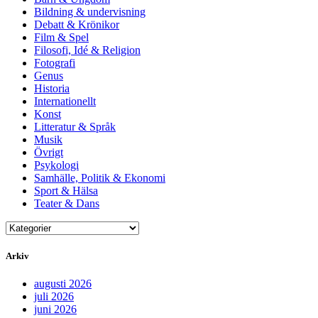
Bildning & undervisning
Debatt & Krönikor
Film & Spel
Filosofi, Idé & Religion
Fotografi
Genus
Historia
Internationellt
Konst
Litteratur & Språk
Musik
Övrigt
Psykologi
Samhälle, Politik & Ekonomi
Sport & Hälsa
Teater & Dans
Arkiv
augusti 2026
juli 2026
juni 2026