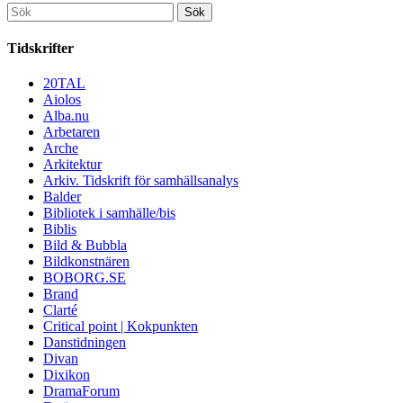
Sök
efter:
Tidskrifter
20TAL
Aiolos
Alba.nu
Arbetaren
Arche
Arkitektur
Arkiv. Tidskrift för samhällsanalys
Balder
Bibliotek i samhälle/bis
Biblis
Bild & Bubbla
Bildkonstnären
BOBORG.SE
Brand
Clarté
Critical point | Kokpunkten
Danstidningen
Divan
Dixikon
DramaForum