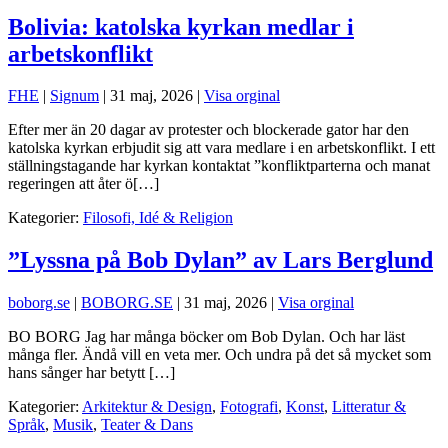
Bolivia: katolska kyrkan medlar i
arbetskonflikt
FHE
|
Signum
|
31 maj, 2026
|
Visa orginal
Efter mer än 20 dagar av protester och blockerade gator har den
katolska kyrkan erbjudit sig att vara medlare i en arbetskonflikt. I ett
ställningstagande har kyrkan kontaktat ”konfliktparterna och manat
regeringen att åter ö[…]
Kategorier:
Filosofi, Idé & Religion
”Lyssna på Bob Dylan” av Lars Berglund
boborg.se
|
BOBORG.SE
|
31 maj, 2026
|
Visa orginal
BO BORG Jag har många böcker om Bob Dylan. Och har läst
många fler. Ändå vill en veta mer. Och undra på det så mycket som
hans sånger har betytt […]
Kategorier:
Arkitektur & Design
,
Fotografi
,
Konst
,
Litteratur &
Språk
,
Musik
,
Teater & Dans