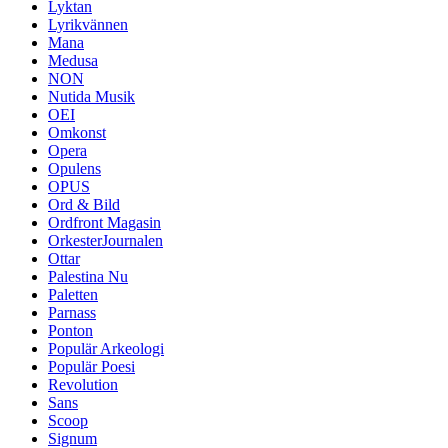
Lyktan
Lyrikvännen
Mana
Medusa
NON
Nutida Musik
OEI
Omkonst
Opera
Opulens
OPUS
Ord & Bild
Ordfront Magasin
OrkesterJournalen
Ottar
Palestina Nu
Paletten
Parnass
Ponton
Populär Arkeologi
Populär Poesi
Revolution
Sans
Scoop
Signum