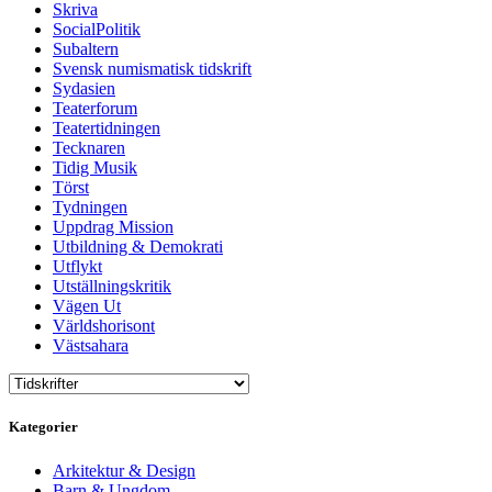
Skriva
SocialPolitik
Subaltern
Svensk numismatisk tidskrift
Sydasien
Teaterforum
Teatertidningen
Tecknaren
Tidig Musik
Törst
Tydningen
Uppdrag Mission
Utbildning & Demokrati
Utflykt
Utställningskritik
Vägen Ut
Världshorisont
Västsahara
Kategorier
Arkitektur & Design
Barn & Ungdom