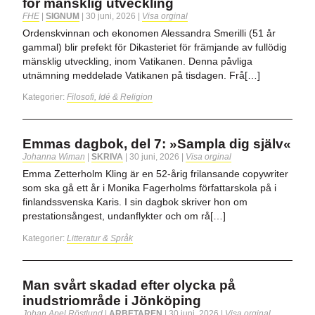
för mänsklig utveckling
FHE
|
SIGNUM
|
30 juni, 2026
|
Visa orginal
Ordenskvinnan och ekonomen Alessandra Smerilli (51 år
gammal) blir prefekt för Dikasteriet för främjande av fullödig
mänsklig utveckling, inom Vatikanen. Denna påvliga
utnämning meddelade Vatikanen på tisdagen. Frå[…]
Kategorier:
Filosofi, Idé & Religion
Emmas dagbok, del 7: »Sampla dig själv«
Johanna Wiman
|
SKRIVA
|
30 juni, 2026
|
Visa orginal
Emma Zetterholm Kling är en 52-årig frilansande copywriter
som ska gå ett år i Monika Fagerholms författarskola på i
finlandssvenska Karis. I sin dagbok skriver hon om
prestationsångest, undanflykter och om rå[…]
Kategorier:
Litteratur & Språk
Man svårt skadad efter olycka på
inudstriområde i Jönköping
Johan Apel Röstlund
|
ARBETAREN
|
30 juni, 2026
|
Visa orginal