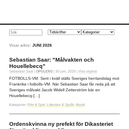
Visar arkiv:
JUNI 2026
Sebastian Saar: ”Målvakten och
Houellebecq”
Sebastian Saar
|
OPULENS
|
30 juni, 2026
|
Visa orginal
FOTBOLLS-VM. Sent i kväll ställs Sveriges herrlandslag mot
Frankrike i fotbolls-VM. När Sebastian Saar får reda på att
Sveriges målvakt Jacob Widell Zetterström bär en
Houellebecq-[…]
Kategorier:
Film & Spel
,
Litteratur & Språk
,
Musik
Ordenskvinna ny prefekt för Dikasteriet