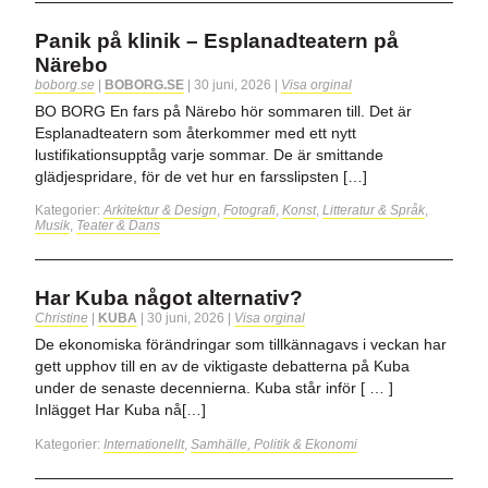
Panik på klinik – Esplanadteatern på
Närebo
boborg.se
|
BOBORG.SE
|
30 juni, 2026
|
Visa orginal
BO BORG En fars på Närebo hör sommaren till. Det är
Esplanadteatern som återkommer med ett nytt
lustifikationsupptåg varje sommar. De är smittande
glädjespridare, för de vet hur en farsslipsten […]
Kategorier:
Arkitektur & Design
,
Fotografi
,
Konst
,
Litteratur & Språk
,
Musik
,
Teater & Dans
Har Kuba något alternativ?
Christine
|
KUBA
|
30 juni, 2026
|
Visa orginal
De ekonomiska förändringar som tillkännagavs i veckan har
gett upphov till en av de viktigaste debatterna på Kuba
under de senaste decennierna. Kuba står inför [ … ]
Inlägget Har Kuba nå[…]
Kategorier:
Internationellt
,
Samhälle, Politik & Ekonomi