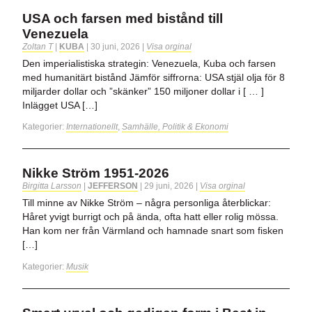
USA och farsen med bistånd till
Venezuela
Zoltan T
|
KUBA
|
30 juni, 2026
|
Visa orginal
Den imperialistiska strategin: Venezuela, Kuba och farsen
med humanitärt bistånd Jämför siffrorna: USA stjäl olja för 8
miljarder dollar och ”skänker” 150 miljoner dollar i [ … ]
Inlägget USA […]
Kategorier:
Internationellt
,
Samhälle, Politik & Ekonomi
Nikke Ström 1951-2026
Birgitta Larsson
|
JEFFERSON
|
29 juni, 2026
|
Visa orginal
Till minne av Nikke Ström – några personliga återblickar:
Håret yvigt burrigt och på ända, ofta hatt eller rolig mössa.
Han kom ner från Värmland och hamnade snart som fisken
[…]
Kategorier:
Musik