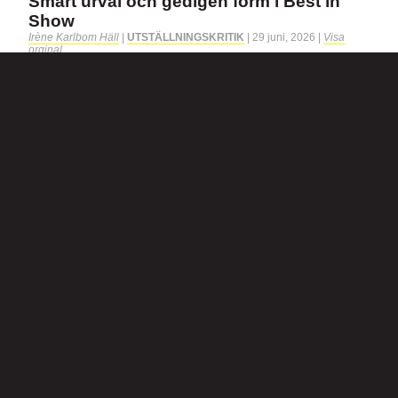
Smart urval och gedigen form i Best in
Show
Irène Karlbom Häll
|
UTSTÄLLNINGSKRITIK
|
29 juni, 2026
|
Visa
orginal
Utställningen ”Best in Show. Hundar i konst och litteratur” på
Östergötlands museum briljerar i sitt breda urval av
hundrelaterad konst och lyckas även med
utställningsgestaltningen. Irène Karlbom Häll stör […]
Kategorier:
Övrigt
Elisabeth Ohlsons ”Retrospektiv” i
Galleri 3 hos Kulturhuset, Sthlm
boborg.se
|
BOBORG.SE
|
29 juni, 2026
|
Visa orginal
LARS EPSTEIN FOTOGRAFEN ELISABETH OHLSONS
(1961–2024) STARKA RETROSPEKTIVA UTSTÄLLNING PÅ
KULTURHUSET Fotografen/konstnären Elisabeth Ohlsons
(1961–2024) stora utställning ”Retrospektiv” öppnade på
Kulturhuset den 24 juni och pågår till […]
Kategorier:
Arkitektur & Design
,
Fotografi
,
Konst
,
Litteratur & Språk
,
Musik
,
Teater & Dans