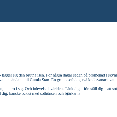
lopp lägger sig den brutna isen. För några dagar sedan på promenad i s
vattnet ända in till Gamla Stan. En grupp sothöns, två knölsvanar i vattne
na ro i sig. Och inlevelse i världen. Tänk dig – föreställ dig – att soth
ed dig, kanske också med sothönsen och björkarna.