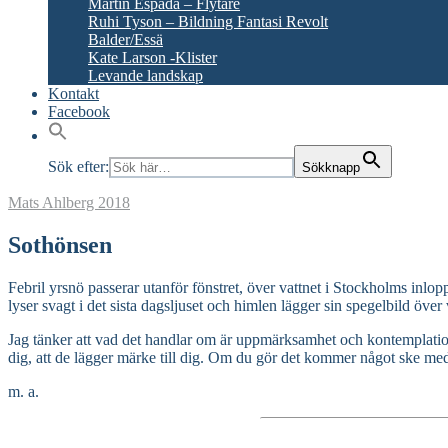
Martín Espada – Flytare
Ruhi Tyson – Bildning Fantasi Revolt
Balder/Essä
Kate Larson -Klister
Levande landskap
Kontakt
Facebook
Sök efter:
Sökknapp
Mats Ahlberg
2018
Sothönsen
Febril yrsnö passerar utanför fönstret, över vattnet i Stockholms in
lyser svagt i det sista dagsljuset och himlen lägger sin spegelbild över 
Jag tänker att vad det handlar om är uppmärksamhet och kontemplation, n
dig, att de lägger märke till dig. Om du gör det kommer något ske m
m. a.