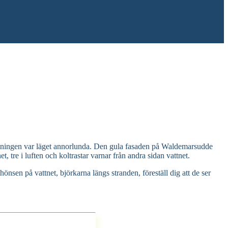
kymningen var läget annorlunda. Den gula fasaden på Waldemarsudde
t, tre i luften och koltrastar varnar från andra sidan vattnet.
önsen på vattnet, björkarna längs stranden, föreställ dig att de ser