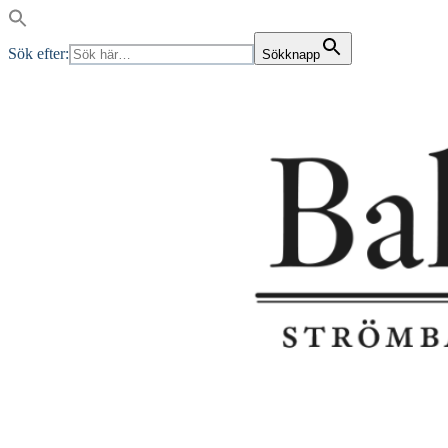
Sök efter:
Sökknapp
Skip
to
content