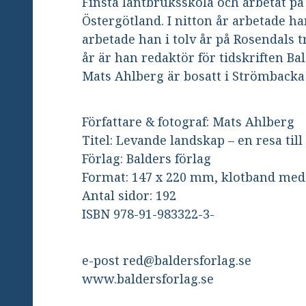
Finsta lantbruksskola och arbetat p
Östergötland. I nitton år arbetade ha
arbetade han i tolv år på Rosendals
år är han redaktör för tidskriften Bal
Mats Ahlberg är bosatt i Strömbacka 
Författare & fotograf: Mats Ahlberg
Titel: Levande landskap – en resa til
Förlag: Balders förlag
Format: 147 x 220 mm, klotband me
Antal sidor: 192
ISBN 978-91-983322-3-
e-post red@baldersforlag.se
www.baldersforlag.se