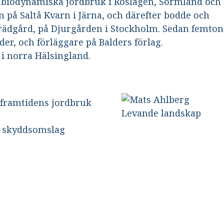
å biodynamiska jordbruk i Roslagen, Sörmland och
n på Saltå Kvarn i Järna, och därefter bodde och
 trädgård, på Djurgården i Stockholm. Sedan femton
der, och förläggare på Balders förlag.
i norra Hälsingland.
l framtidens jordbruk
d skyddsomslag