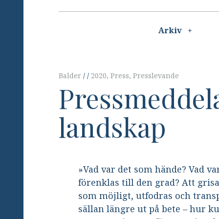
Main
navigation
Arkiv
Balder
2020
,
Press
,
Presslevande
Pressmeddel
landskap
»Vad var det som hände? Vad va
förenklas till den grad? Att gri
som möjligt, utfodras och tran
sällan längre ut på bete – hur k