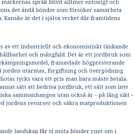
 markernas språk blivit alltmer entonigt och
finns det ändå bönder som försöker samarbeta
 Kanske är det i själva verket där framtidens
 av ett industriellt och ekonomistiskt tänkande
hållbarhet och mångfald. Det är ett jordbruk som
 bekämpningsmedel, framavlade högpresterande
tt jorden utarmas, förgiftning och övergödning
otas tycks vara ett pris man bara måste betala.
annat sätt att bedriva jordbruk, ett sätt som inte
iska sammanhangen utan också är – på lång sikt –
 med jordens resurser och säkra matproduktionen
ande landskap får vi möta bönder runt om i