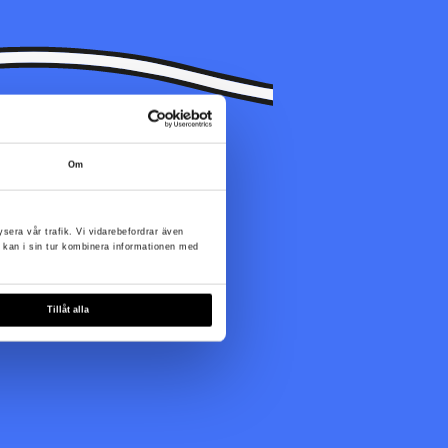
Om
te tillgänglig just nu.
ysera vår trafik. Vi vidarebefordrar även
 kan i sin tur kombinera informationen med
Tillåt alla