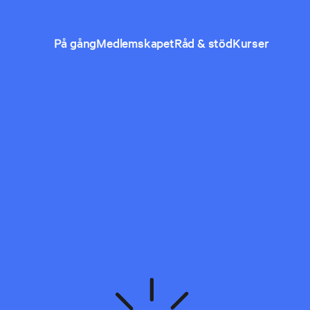
På gång
Medlemskapet
Råd & stöd
Kurser