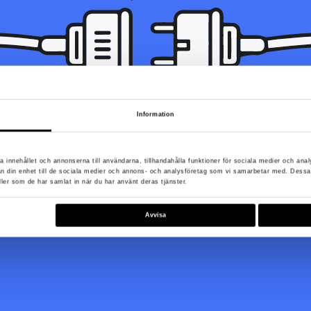
Information
unde inte hittas. Den kan ha blivit flyttad, döpts om eller så är den in
a innehållet och annonserna till användarna, tillhandahålla funktioner för sociala medier och anal
rån din enhet till de sociala medier och annons- och analysföretag som vi samarbetar med. Dessa
ller som de har samlat in när du har använt deras tjänster.
Till startsidan
Avvisa