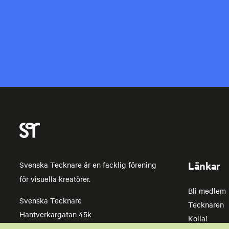
Länkar
Svenska Tecknare är en facklig förening
för visuella kreatörer.
Bli medlem
Svenska Tecknare
Tecknaren
Hantverkargatan 45k
Kolla!
112 21 Stockholm