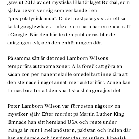
gavs ut 2013 av det mystiska lilla förlaget Bokbål, som
själva beskriver sig som verkande i en
”postpatafysisk anda”. Ordet postpatafysisk är ett så
kallat googlewhack – något som bara har en enda träff
i Google. När den här texten publiceras blir de
antagligen två, och den enhörningen dör.
På samma sätt är det med Lamborn Wilsons
temporära autonoma zoner. Alla försök att göra en
sådan zon permanent skulle omedelbart innebära att
den stelnade i något annat, mer auktoritärt. Zonen kan
finnas bara för att den snart ska sluta göra just det.
Peter Lamborn Wilson var förresten något av en
mystiker själv. Efter mordet på Martin Luther King
lämnade han sitt hemland USA och reste under
många år runt i mellanöstern, pakistan och indien där
han studerade och inspirerades av sufism, kinesisk