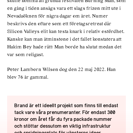
skulle komma att grunda festivalen Burning Man, som
en gång i tiden ansågs vara ett slags frizon mitt ute i
Nevadaöknen för några dagar om året. Numer
beskrivs den oftare som ett företagsretreat där
Silicon Valleys elit kan testa knark i relativ ostördhet.
Kanske kan man åtminstone i det fallet konstatera att
Hakim Bey hade rätt: Man borde ha slutat medan det
var som roligast.
Peter Lamborn Wilson dog den 22 maj 2022. Han
blev 76 år gammal.
Brand är ett ideellt projekt som finns till endast
tack vare våra prenumeranter. För endast 300
kronor om året får du fyra packade nummer
och stöttar dessutom en viktig infrastruktur